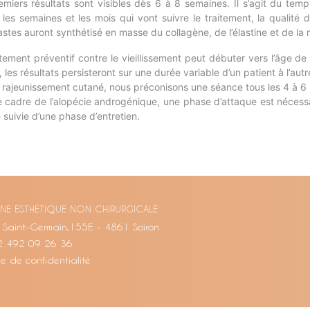
emiers résultats sont visibles dès 6 à 8 semaines. Il s’agit du temp
 les semaines et les mois qui vont suivre le traitement, la qualité 
astes auront synthétisé en masse du collagène, de l’élastine et de la m
tement préventif contre le vieillissement peut débuter vers l’âge de 
 les résultats persisteront sur une durée variable d’un patient à l’autr
e rajeunissement cutané, nous préconisons une séance tous les 4 à 6 
e cadre de l’alopécie androgénique, une phase d’attaque est nécessa
 suivie d’une phase d’entretien.
NE ESTHÉTIQUE NON CHIRURGICALE
 Saint-Germain,155E - 4861 Soiron
2 492 09 26 36
ue de confidentialité