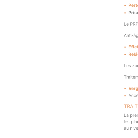
Pert
Pris
Le PRP 
Anti-âg
Effet
Relâ
Les zon
Traitem
Verg
Accé
TRAI
La pre
les pla
au nive