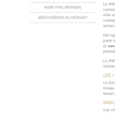
Le PRP
ACIDE HYALURONIQUE
conten
mise e
MÉSOTHÉRAPIE OU MÉSOLIFT
croiss
extrace
Par ra
partir 
et
san
produi
Le PR
ulcères
LES +
Le Doc
niveau 
lequel 
INDI
Cuir ch