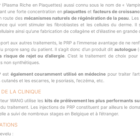
 (Plasma Riche en Plaquettes) aussi connu sous le nom de « Vampir
ant une forte concentration en
plaquettes
et
facteurs de croissanc
n route des
mécanismes naturels de régénération de la peau
. Les
ance qui vont stimuler les fibroblastes et les cellules du derme. I
llulaire ainsi qu’une fabrication de collagène et d’élastine en grande 
pport aux autres traitements, le PRP a l’immense avantage de ne re
du propre sang du patient. Il s’agit donc d’un produit dit
autologue
(
s risque de rejet ou d’allergie
. C’est le traitement de choix pour 
ts non synthétiques.
P est
également couramment utilisé en médecine
pour traiter l’ar
 cutanés et les escarres, le psoriasis, l’eczéma, etc.
 DE LA CLINIQUE
teur WANG utilise les
kits de prélèvement les plus performants su
du traitement. Les injections de PRP constituent par ailleurs le dom
elle a suivi de nombreux stages en Belgique et à l’étranger.
CATIONS
evelu :