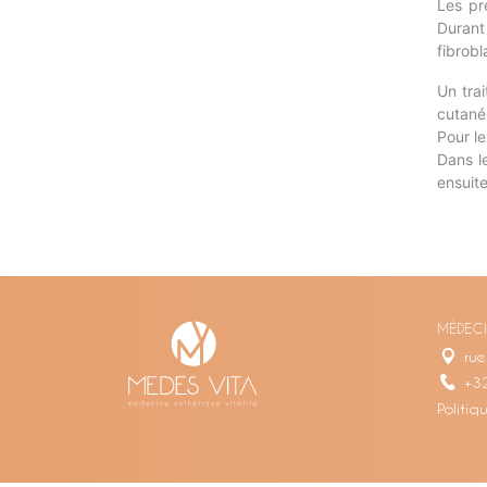
Les pr
Durant
fibrobl
Un trai
cutané,
Pour l
Dans l
ensuite
MÉDECI
rue
+3
Politiq